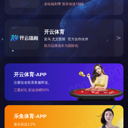
下一篇：
中医脉象教学训练考核系统 1.0
让真实触手可及
TELLYES VIRTUALLY REAL
股票代码 ：
833047
地址：天津市华苑产业区海泰西路18号西6-A座2F、3F
邮编：300384
电话：4006-355-510
022-83711066
传真：022-83711065
Email：tellyes@tellyes.com