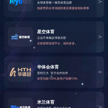
随时考评智能化管理
随时考
平台
型号： NO.TY8019
型号： NO.TY8081
教学绩效考核管理系
1+X 考核管理系统
统
型号： NO.TY8080
型号： NO.TY8084
电子档案管理系统
OSCE实训录播点评
1.0
系统1.0
型号： No.TY8083
型号： NO.TY8087