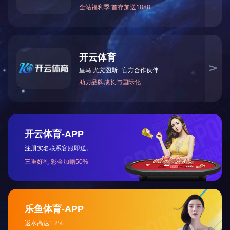
星空（中国）
上一页
1
下一页
尾页
让真实触手可及
TELLYES VIRTUALLY REAL
股票代码 ：
833047
地址：天津市华苑产业区海泰西路18号西6-A座2F、3F
邮编：300384
电话：4006-355-510
022-83711066
传真：022-83711065
Email：tellyes@tellyes.com