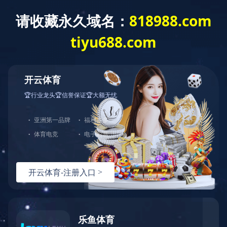
产品中心
查看其他分类
信息化系列
OSCE考试智能化管
实训中心管理系统
理平台1.0
1.0
型号： NO.TY8086
型号： NO.TY8088