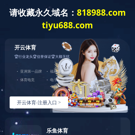
产品中心
查看其他分类
移动交互式洗胃模型
产品型号
NO.TY1513
产品尺寸(mm)
综合模型