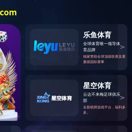
Language
们
乐
动
注
年份
册
|
九