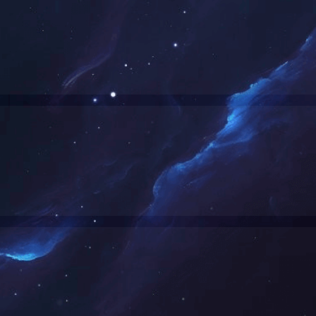
暂无该类别的信息
18号西6-A座2F、3F