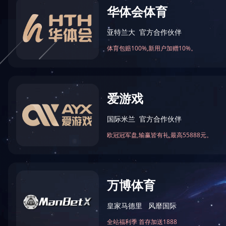
地址：天津市华苑产业区海泰西路
邮编：300384
让真实触手可及
电话：4006-355-510
TELLYES VIRTUALLY REAL
022-83711066
传真：022-83711065
股票代码 ：
833047
Email：tellyes@tellyes.com
For international business:
info@tellyes.com